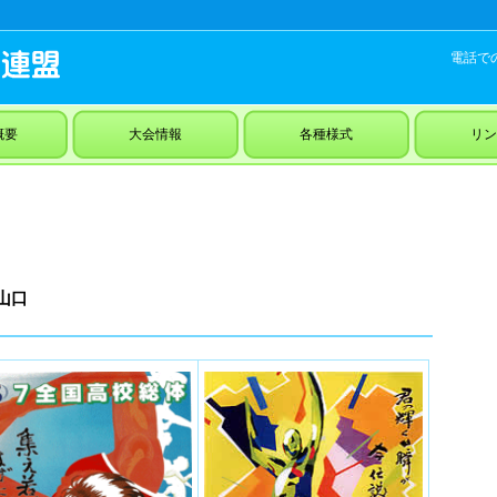
電話で
概要
大会情報
各種様式
リン
山口